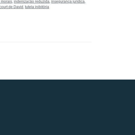
 morais
,
indenização reduzida
,
insegurança jurídica
,
court de David
,
tutela inibitória