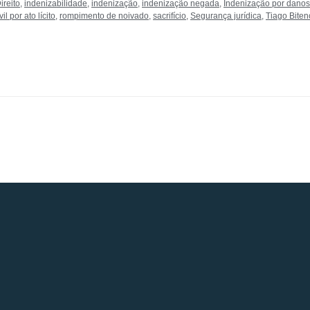
ireito
,
indenizabilidade
,
indenização
,
indenização negada
,
Indenização por danos
l por ato lícito
,
rompimento de noivado
,
sacrifício
,
Segurança jurídica
,
Tiago Biten