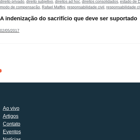
direito privado
,
direito subjetivo
,
direitos ad hoc
,
direitos consolidados
,
estado de D
modo de compensação
,
Rafael Maffini
,
responsabilidade civil
,
responsabilidade civi
A indenização do sacrifício que deve ser suportado
02/05/2017
Ao vivo
Artigos
Contato
Eventos
Notícias