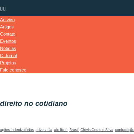
Ao vivo
Artigos
Contato
Eventos
Notícias
O Jornal
Projetos
Fale conosco
direito no cotidiano
ações indenizatórias
,
advocacia
,
ato lícito
,
Brasil
,
Clóvis Couto e Silva
,
contradiçã