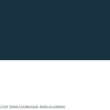
o Civil
,
Direito Constitucional
,
direito no cotidiano
,