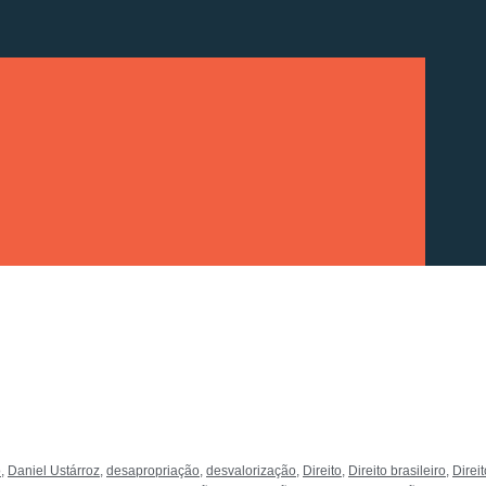
o
,
Daniel Ustárroz
,
desapropriação
,
desvalorização
,
Direito
,
Direito brasileiro
,
Direit