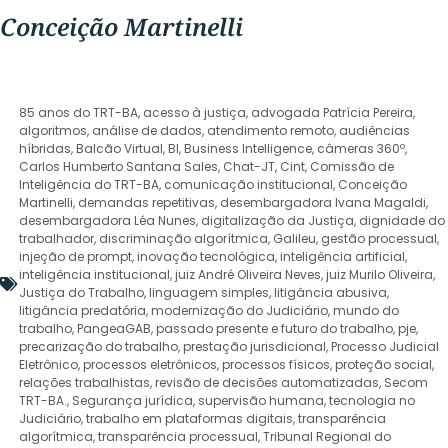
Conceição Martinelli
85 anos do TRT-BA
,
acesso à justiça
,
advogada Patrícia Pereira
,
algoritmos
,
análise de dados
,
atendimento remoto
,
audiências
híbridas
,
Balcão Virtual
,
BI
,
Business Intelligence
,
câmeras 360º
,
Carlos Humberto Santana Sales
,
Chat-JT
,
Cint
,
Comissão de
Inteligência do TRT-BA
,
comunicação institucional
,
Conceição
Martinelli
,
demandas repetitivas
,
desembargadora Ivana Magaldi
,
desembargadora Léa Nunes
,
digitalização da Justiça
,
dignidade do
trabalhador
,
discriminação algorítmica
,
Galileu
,
gestão processual
,
injeção de prompt
,
inovação tecnológica
,
inteligência artificial
,
inteligência institucional
,
juiz André Oliveira Neves
,
juiz Murilo Oliveira
,
Justiça do Trabalho
,
linguagem simples
,
litigância abusiva
,
litigância predatória
,
modernização do Judiciário
,
mundo do
trabalho
,
PangeaGAB
,
passado presente e futuro do trabalho
,
pje
,
precarização do trabalho
,
prestação jurisdicional
,
Processo Judicial
Eletrônico
,
processos eletrônicos
,
processos físicos
,
proteção social
,
relações trabalhistas
,
revisão de decisões automatizadas
,
Secom
TRT-BA.
,
Segurança jurídica
,
supervisão humana
,
tecnologia no
Judiciário
,
trabalho em plataformas digitais
,
transparência
algorítmica
,
transparência processual
,
Tribunal Regional do