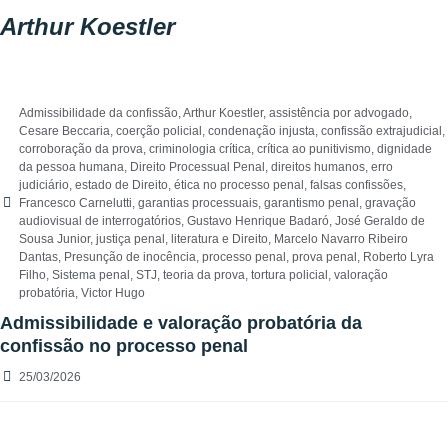
Arthur Koestler
Admissibilidade da confissão
,
Arthur Koestler
,
assistência por advogado
,
Cesare Beccaria
,
coerção policial
,
condenação injusta
,
confissão extrajudicial
,
corroboração da prova
,
criminologia crítica
,
crítica ao punitivismo
,
dignidade
da pessoa humana
,
Direito Processual Penal
,
direitos humanos
,
erro
judiciário
,
estado de Direito
,
ética no processo penal
,
falsas confissões
,
Francesco Carnelutti
,
garantias processuais
,
garantismo penal
,
gravação
audiovisual de interrogatórios
,
Gustavo Henrique Badaró
,
José Geraldo de
Sousa Junior
,
justiça penal
,
literatura e Direito
,
Marcelo Navarro Ribeiro
Dantas
,
Presunção de inocência
,
processo penal
,
prova penal
,
Roberto Lyra
Filho
,
Sistema penal
,
STJ
,
teoria da prova
,
tortura policial
,
valoração
probatória
,
Victor Hugo
Admissibilidade e valoração probatória da
confissão no processo penal
25/03/2026