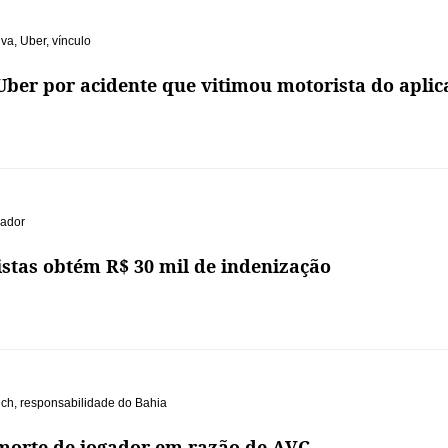
iva
,
Uber
,
vínculo
ber por acidente que vitimou motorista do aplic
lador
istas obtém R$ 30 mil de indenização
ich
,
responsabilidade do Bahia
 morte de jogador em razão de AVC