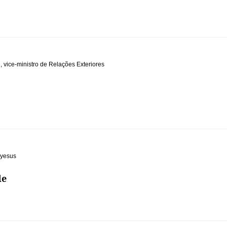
i
,
vice-ministro de Relações Exteriores
eyesus
de