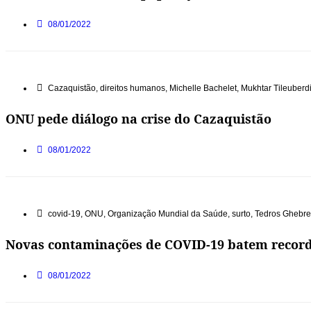
08/01/2022
Cazaquistão
,
direitos humanos
,
Michelle Bachelet
,
Mukhtar Tileuberd
ONU pede diálogo na crise do Cazaquistão
08/01/2022
covid-19
,
ONU
,
Organização Mundial da Saúde
,
surto
,
Tedros Ghebr
Novas contaminações de COVID-19 batem recor
08/01/2022