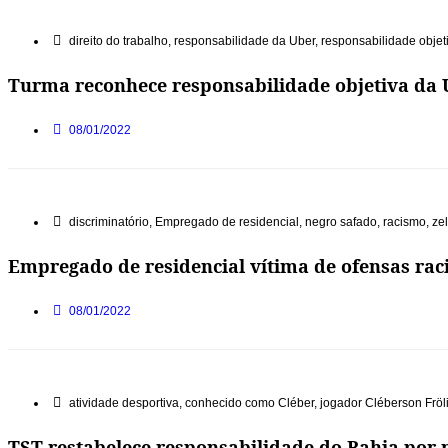
direito do trabalho
,
responsabilidade da Uber
,
responsabilidade objet
Turma reconhece responsabilidade objetiva da U
08/01/2022
discriminatório
,
Empregado de residencial
,
negro safado
,
racismo
,
ze
Empregado de residencial vítima de ofensas rac
08/01/2022
atividade desportiva
,
conhecido como Cléber
,
jogador Cléberson Fröl
TST restabelece responsabilidade do Bahia por