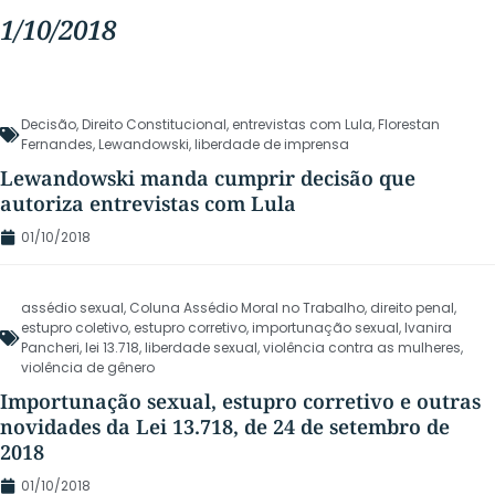
1/10/2018
Decisão
,
Direito Constitucional
,
entrevistas com Lula
,
Florestan
Fernandes
,
Lewandowski
,
liberdade de imprensa
Lewandowski manda cumprir decisão que
autoriza entrevistas com Lula
01/10/2018
assédio sexual
,
Coluna Assédio Moral no Trabalho
,
direito penal
,
estupro coletivo
,
estupro corretivo
,
importunação sexual
,
Ivanira
Pancheri
,
lei 13.718
,
liberdade sexual
,
violência contra as mulheres
,
violência de gênero
Importunação sexual, estupro corretivo e outras
novidades da Lei 13.718, de 24 de setembro de
2018
01/10/2018