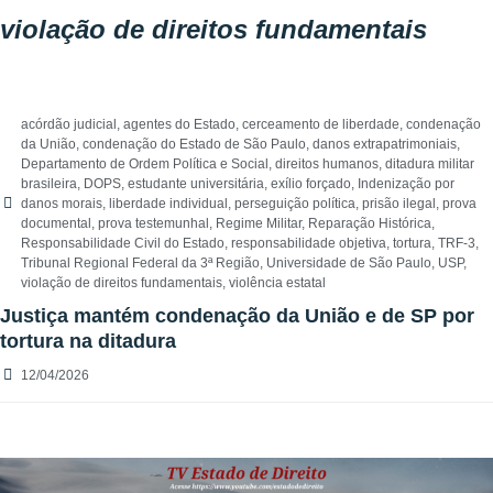
violação de direitos fundamentais
acórdão judicial
,
agentes do Estado
,
cerceamento de liberdade
,
condenação
da União
,
condenação do Estado de São Paulo
,
danos extrapatrimoniais
,
Departamento de Ordem Política e Social
,
direitos humanos
,
ditadura militar
brasileira
,
DOPS
,
estudante universitária
,
exílio forçado
,
Indenização por
danos morais
,
liberdade individual
,
perseguição política
,
prisão ilegal
,
prova
documental
,
prova testemunhal
,
Regime Militar
,
Reparação Histórica
,
Responsabilidade Civil do Estado
,
responsabilidade objetiva
,
tortura
,
TRF-3
,
Tribunal Regional Federal da 3ª Região
,
Universidade de São Paulo
,
USP
,
violação de direitos fundamentais
,
violência estatal
Justiça mantém condenação da União e de SP por
tortura na ditadura
12/04/2026