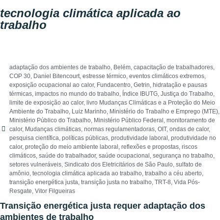
tecnologia climática aplicada ao
trabalho
adaptação dos ambientes de trabalho
,
Belém
,
capacitação de trabalhadores
,
COP 30
,
Daniel Bitencourt
,
estresse térmico
,
eventos climáticos extremos
,
exposição ocupacional ao calor
,
Fundacentro
,
Getrin
,
hidratação e pausas
térmicas
,
impactos no mundo do trabalho
,
Índice IBUTG
,
Justiça do Trabalho
,
limite de exposição ao calor
,
livro Mudanças Climáticas e a Proteção do Meio
Ambiente do Trabalho
,
Luiz Marinho
,
Ministério do Trabalho e Emprego (MTE)
,
Ministério Público do Trabalho
,
Ministério Público Federal
,
monitoramento de
calor
,
Mudanças climáticas
,
normas regulamentadoras
,
OIT
,
ondas de calor
,
pesquisa científica
,
políticas públicas
,
produtividade laboral
,
produtividade no
calor
,
proteção do meio ambiente laboral
,
reflexões e propostas
,
riscos
climáticos
,
saúde do trabalhador
,
saúde ocupacional
,
segurança no trabalho
,
setores vulneráveis
,
Sindicato dos Eletricitários de São Paulo
,
sulfato de
amônio
,
tecnologia climática aplicada ao trabalho
,
trabalho a céu aberto
,
transição energética justa
,
transição justa no trabalho
,
TRT-8
,
Vida Pós-
Resgate
,
Vitor Filgueiras
Transição energética justa requer adaptação dos
ambientes de trabalho