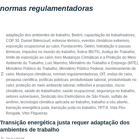
normas regulamentadoras
adaptação dos ambientes de trabalho
,
Belém
,
capacitação de trabalhadores
,
COP 30
,
Daniel Bitencourt
,
estresse térmico
,
eventos climáticos extremos
,
exposição ocupacional ao calor
,
Fundacentro
,
Getrin
,
hidratação e pausas
térmicas
,
impactos no mundo do trabalho
,
Índice IBUTG
,
Justiça do Trabalho
,
limite de exposição ao calor
,
livro Mudanças Climáticas e a Proteção do Meio
Ambiente do Trabalho
,
Luiz Marinho
,
Ministério do Trabalho e Emprego (MTE)
,
Ministério Público do Trabalho
,
Ministério Público Federal
,
monitoramento de
calor
,
Mudanças climáticas
,
normas regulamentadoras
,
OIT
,
ondas de calor
,
pesquisa científica
,
políticas públicas
,
produtividade laboral
,
produtividade no
calor
,
proteção do meio ambiente laboral
,
reflexões e propostas
,
riscos
climáticos
,
saúde do trabalhador
,
saúde ocupacional
,
segurança no trabalho
,
setores vulneráveis
,
Sindicato dos Eletricitários de São Paulo
,
sulfato de
amônio
,
tecnologia climática aplicada ao trabalho
,
trabalho a céu aberto
,
transição energética justa
,
transição justa no trabalho
,
TRT-8
,
Vida Pós-
Resgate
,
Vitor Filgueiras
Transição energética justa requer adaptação dos
ambientes de trabalho