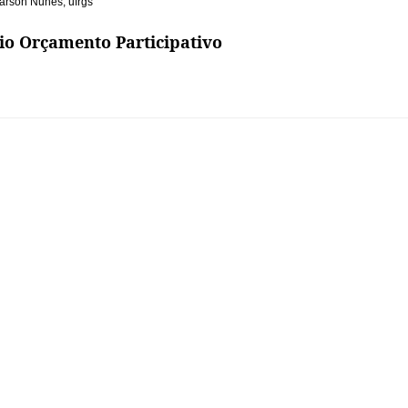
arson Nunes
,
ufrgs
rio Orçamento Participativo
Ao vivo
Artigos
Contato
Eventos
Notícias
O