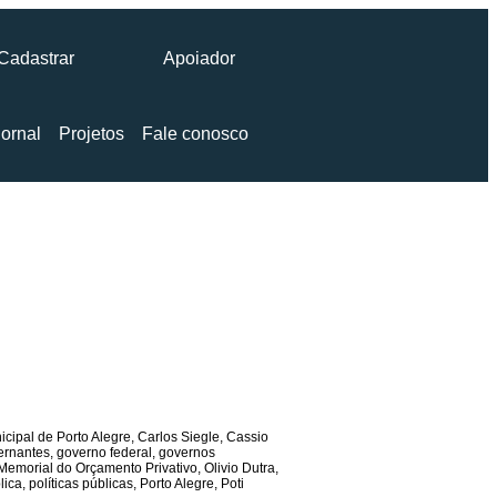
Cadastrar
Apoiador
ornal
Projetos
Fale conosco
cipal de Porto Alegre
,
Carlos Siegle
,
Cassio
ernantes
,
governo federal
,
governos
Memorial do Orçamento Privativo
,
Olivio Dutra
,
lica
,
políticas públicas
,
Porto Alegre
,
Poti