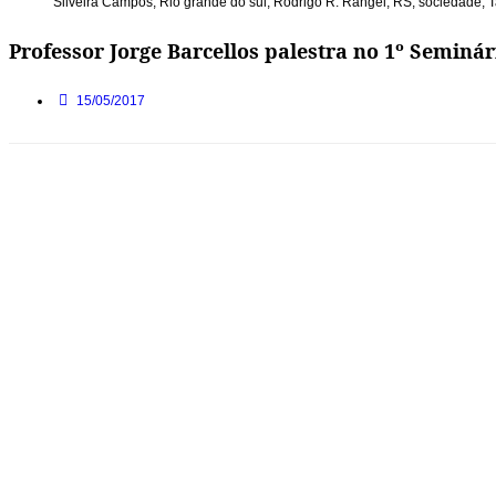
Silveira Campos
,
Rio grande do sul
,
Rodrigo R. Rangel
,
RS
,
sociedade
,
T
Professor Jorge Barcellos palestra no 1º Seminá
15/05/2017