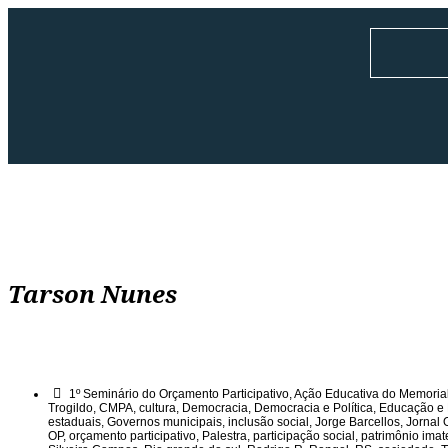
Tarson Nunes
1º Seminário do Orçamento Participativo
,
Ação Educativa do Memoria
Trogildo
,
CMPA
,
cultura
,
Democracia
,
Democracia e Política
,
Educação e 
estaduais
,
Governos municipais
,
inclusão social
,
Jorge Barcellos
,
Jornal 
OP
,
orçamento participativo
,
Palestra
,
participação social
,
patrimônio imate