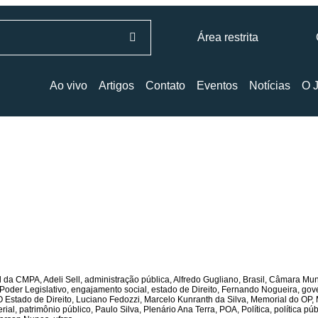
Área restrita
Ao vivo
Artigos
Contato
Eventos
Notícias
O J
l da CMPA
,
Adeli Sell
,
administração pública
,
Alfredo Gugliano
,
Brasil
,
Câmara Muni
Poder Legislativo
,
engajamento social
,
estado de Direito
,
Fernando Nogueira
,
gov
O Estado de Direito
,
Luciano Fedozzi
,
Marcelo Kunranth da Silva
,
Memorial do OP
,
rial
,
patrimônio público
,
Paulo Silva
,
Plenário Ana Terra
,
POA
,
Política
,
política púb