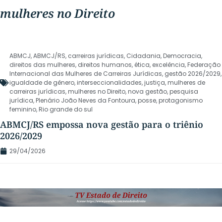
mulheres no Direito
ABMCJ
,
ABMCJ/RS
,
carreiras jurídicas
,
Cidadania
,
Democracia
,
direitos das mulheres
,
direitos humanos
,
ética
,
excelência
,
Federação
Internacional das Mulheres de Carreiras Jurídicas
,
gestão 2026/2029
,
igualdade de gênero
,
interseccionalidades
,
justiça
,
mulheres de
carreiras jurídicas
,
mulheres no Direito
,
nova gestão
,
pesquisa
jurídica
,
Plenário João Neves da Fontoura
,
posse
,
protagonismo
feminino
,
Rio grande do sul
ABMCJ/RS empossa nova gestão para o triênio
2026/2029
29/04/2026