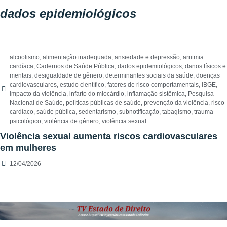
dados epidemiológicos
alcoolismo
,
alimentação inadequada
,
ansiedade e depressão
,
arritmia
cardíaca
,
Cadernos de Saúde Pública
,
dados epidemiológicos
,
danos físicos e
mentais
,
desigualdade de gênero
,
determinantes sociais da saúde
,
doenças
cardiovasculares
,
estudo científico
,
fatores de risco comportamentais
,
IBGE
,
impacto da violência
,
infarto do miocárdio
,
inflamação sistêmica
,
Pesquisa
Nacional de Saúde
,
políticas públicas de saúde
,
prevenção da violência
,
risco
cardíaco
,
saúde pública
,
sedentarismo
,
subnotificação
,
tabagismo
,
trauma
psicológico
,
violência de gênero
,
violência sexual
Violência sexual aumenta riscos cardiovasculares
em mulheres
12/04/2026