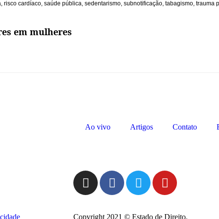
a
,
risco cardíaco
,
saúde pública
,
sedentarismo
,
subnotificação
,
tabagismo
,
trauma p
ares em mulheres
Ao vivo
Artigos
Contato
acidade
Copyright 2021 © Estado de Direito.