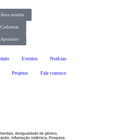
Área restrita
Cadastrar
Apoiador
ntato
Eventos
Notícias
Projetos
Fale conosco
 mentais
,
desigualdade de gênero
,
cárdio
,
inflamação sistêmica
,
Pesquisa