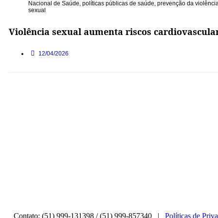
Nacional de Saúde
,
políticas públicas de saúde
,
prevenção da violênci
sexual
Violência sexual aumenta riscos cardiovascul
12/04/2026
Contato: (51) 999-131398 / (51) 999-857340 |
Políticas de Priv