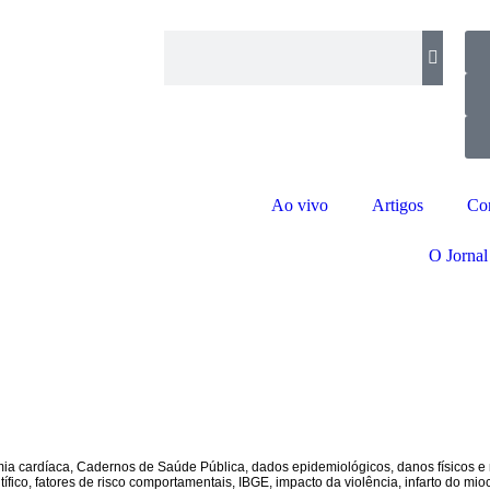
Ao vivo
Artigos
Co
O Jornal
mia cardíaca
,
Cadernos de Saúde Pública
,
dados epidemiológicos
,
danos físicos e
tífico
,
fatores de risco comportamentais
,
IBGE
,
impacto da violência
,
infarto do mio