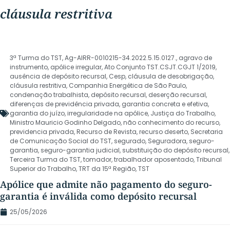
cláusula restritiva
3ª Turma do TST
,
Ag-AIRR-0010215-34.2022.5.15.0127.
,
agravo de
instrumento
,
apólice irregular
,
Ato Conjunto TST.CSJT.CGJT 1/2019
,
ausência de depósito recursal
,
Cesp
,
cláusula de desobrigação
,
cláusula restritiva
,
Companhia Energética de São Paulo
,
condenação trabalhista
,
depósito recursal
,
deserção recursal
,
diferenças de previdência privada
,
garantia concreta e efetiva
,
garantia do juízo
,
irregularidade na apólice
,
Justiça do Trabalho
,
Ministro Mauricio Godinho Delgado
,
não conhecimento do recurso
,
previdencia privada
,
Recurso de Revista
,
recurso deserto
,
Secretaria
de Comunicação Social do TST
,
segurado
,
Seguradora
,
seguro-
garantia
,
seguro-garantia judicial
,
substituição do depósito recursal
,
Terceira Turma do TST
,
tomador
,
trabalhador aposentado
,
Tribunal
Superior do Trabalho
,
TRT da 15ª Região
,
TST
Apólice que admite não pagamento do seguro-
garantia é inválida como depósito recursal
25/05/2026