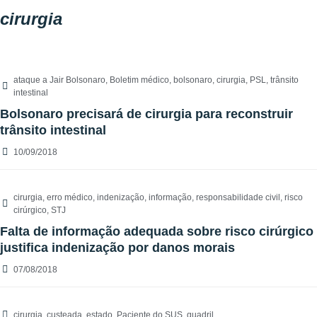
cirurgia
ataque a Jair Bolsonaro
,
Boletim médico
,
bolsonaro
,
cirurgia
,
PSL
,
trânsito
intestinal
Bolsonaro precisará de cirurgia para reconstruir
trânsito intestinal
10/09/2018
cirurgia
,
erro médico
,
indenização
,
informação
,
responsabilidade civil
,
risco
cirúrgico
,
STJ
Falta de informação adequada sobre risco cirúrgico
justifica indenização por danos morais
07/08/2018
cirurgia
,
custeada
,
estado
,
Paciente do SUS
,
quadril