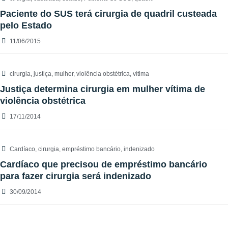
Paciente do SUS terá cirurgia de quadril custeada
pelo Estado
11/06/2015
cirurgia
,
justiça
,
mulher
,
violência obstétrica
,
vítima
Justiça determina cirurgia em mulher vítima de
violência obstétrica
17/11/2014
Cardíaco
,
cirurgia
,
empréstimo bancário
,
indenizado
Cardíaco que precisou de empréstimo bancário
para fazer cirurgia será indenizado
30/09/2014