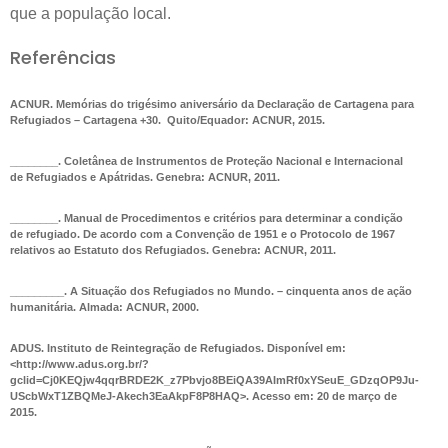
que a população local.
Referências
ACNUR.
Memórias
do trigésimo aniversário da Declaração de Cartagena para
Refugiados – Cartagena +30.
Quito/Equador: ACNUR, 2015.
________.
Coletânea de Instrumentos de Proteção Nacional e Internacional
de Refugiados e Apátridas.
Genebra: ACNUR, 2011.
________.
Manual de Procedimentos e critérios para determinar a condição
de refugiado.
De acordo com a Convenção de 1951 e o Protocolo de 1967
relativos ao Estatuto dos Refugiados. Genebra: ACNUR, 2011.
_________.
A Situação dos Refugiados no Mundo. – cinquenta anos de ação
humanitária
. Almada: ACNUR, 2000.
ADUS.
Instituto de Reintegração de Refugiados
. Disponível em:
<http://www.adus.org.br/?
gclid=Cj0KEQjw4qqrBRDE2K_z7Pbvjo8BEiQA39AImRf0xYSeuE_GDzqOP9Ju-
UScbWxT1ZBQMeJ-Akech3EaAkpF8P8HAQ>. Acesso em: 20 de março de
2015.