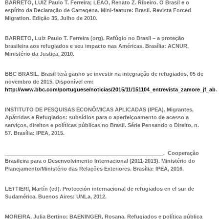
BARRETO, LUIZ Paulo T. Ferreira; LEÃO, Renato Z. Ribeiro.
O Brasil e o
espírito da Declaração de Cartegena.
Mini-feature: Brasil. Revista Forced
Migration. Edição 35, Julho de 2010.
BARRETO, Luiz Paulo T. Ferreira (org).
Refúgio no Brasil – a proteção
brasileira aos refugiados e seu impacto nas Américas.
Brasília: ACNUR,
Ministério da Justiça, 2010.
BBC BRASIL.
Brasil terá ganho se investir na integração de refugiados.
05 de
novembro de 2015. Disponível em:
http://www.bbc.com/portuguese/noticias/2015/11/151104_entrevista_zamore_jf_ab
.
INSTITUTO DE PESQUISAS ECONÔMICAS APLICADAS (IPEA).
Migrantes,
Apátridas e Refugiados
: subsídios para o aperfeiçoamento de acesso a
serviços, direitos e políticas públicas no Brasil. Série Pensando o Direito, n.
57. Brasília: IPEA, 2015.
______________________________________________________.
Cooperação
Brasileira para o Desenvolvimento Internacional (2011-2013).
Ministério do
Planejamento/Ministério das Relações Exteriores. Brasília: IPEA, 2016.
LETTIERI, Martín (ed).
Protección internacional de refugiados en el sur de
Sudamérica.
Buenos Aires: UNLa, 2012.
MOREIRA, Julia Bertino; BAENINGER, Rosana.
Refugiados e política pública