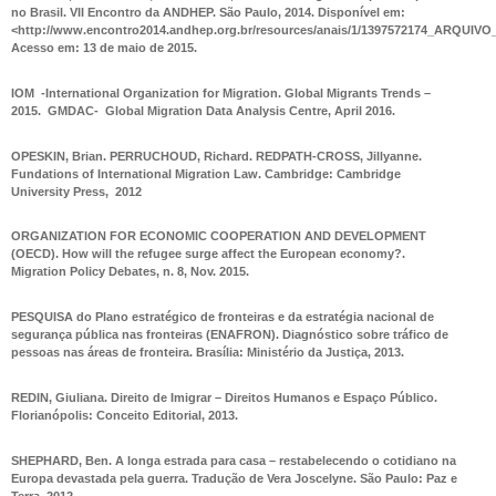
no Brasil.
VII Encontro da ANDHEP. São Paulo, 2014. Disponível em:
<http://www.encontro2014.andhep.org.br/resources/anais/1/1397572174_ARQUIVO
Acesso em: 13 de maio de 2015.
IOM -International Organization for Migration.
Global Migrants Trends –
2015
. GMDAC- Global Migration Data Analysis Centre, April 2016.
OPESKIN, Brian. PERRUCHOUD, Richard. REDPATH-CROSS, Jillyanne.
Fundations of International Migration Law.
Cambridge: Cambridge
University Press, 2012
ORGANIZATION FOR ECONOMIC COOPERATION AND DEVELOPMENT
(OECD).
How will the refugee surge affect the European economy?
.
Migration Policy Debates, n. 8, Nov. 2015.
PESQUISA do Plano estratégico de fronteiras e da estratégia nacional de
segurança pública nas fronteiras (ENAFRON).
Diagnóstico sobre tráfico de
pessoas nas áreas de fronteir
a. Brasília: Ministério da Justiça, 2013.
REDIN, Giuliana.
Direito de Imigrar – Direitos Humanos e Espaço Público
.
Florianópolis: Conceito Editorial, 2013.
SHEPHARD, Ben.
A longa estrada para casa – restabelecendo o cotidiano na
Europa devastada pela guerra
. Tradução de Vera Joscelyne. São Paulo: Paz e