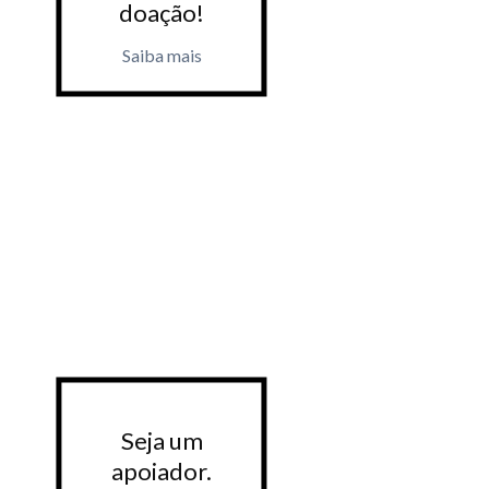
doação!
doaçã
Saiba mais
Saiba m
Seja um
Seja 
apoiador.
apoiad