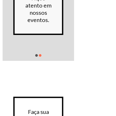
noss
atento em
Proje
nossos
sociai
eventos.
Saiba m
Faça sua
Faça 