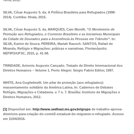
Terra, 2012.
SILVA, César Augusto S
.
da.
A Política Brasileira para Refugiados (1998-
2014
). Curitiba: Ithala, 2015.
SILVA, César Augusto S. da. MARQUES, Caio Morelli.
“O Movimento de
Proteção aos Refugiados, o Contexto Brasileiro e as Iniciativas Municipais
da Cidade de Dourados para a Assistência às Pessoas em Trânsito”
. In:
SILVA, Karine de Souza. PEREIRA, Mariah Rausch. SANTOS, Rafael de
Miranda.
Refúgio e Migrações: práticas e narrativas
. Florianópolis:
NEFIPO/UFSC, 2015, p. 41-58.
TRINDADE, Antonio Augusto Cançado.
Tratado de Direito Internacional dos
Direitos Humanos – Volume 1.
Porto Alegre: Sergio Fabris Editor, 1997.
WHITE, Ana Guglielmelli.
Um pilar de proteção (aos refugiados):
reassentamento solidário da América Latina.
In: Cadernos de Debates
Refúgio, Migrações e Cidadania. v. 7 n. 7. Brasília: Instituto de Migrações e
Direitos Humanos, 2012.
[1]
Disponível em:
http://www.sedhast.ms.gov.br/grupo
de trabalho-aprova-
diretrizes-para-criação-do-comitê-estadual-do-migrante-e-refugiado. Acesso
em 11/04/2016.