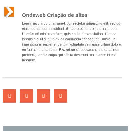
Ondaweb Criação de sites
Lorem ipsum dolor sit amet, consectetur adipiscing elit, sed do
eiusmod tempor incididunt ut labore et dolore magna aliqua.
Ut enim ad minim veniam, quis nostrud exercitation ullamco
laboris nisi ut aliquip ex ea commodo consequat. Duis aute
irure dolor in reprehenderit in voluptate velit esse cillum dolore
eu fugiat nulla pariatur. Excepteur sint occaecat cupidatat non
proident, sunt in culpa qui officia deserunt mollit anim id est
laborum.