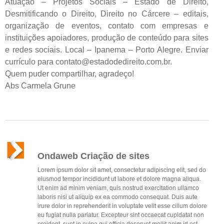
Atuação – Projetos Sociais – Estado de Direito,
Desmitificando o Direito, Direito no Cárcere – editais,
organização de eventos, contato com empresas e
instituições apoiadores, produção de conteúdo para sites
e redes sociais. Local – Ipanema – Porto Alegre. Enviar
currículo para contato@estadodedireito.com.br.
Quem puder compartilhar, agradeço!
Abs Carmela Grune
Ondaweb Criação de sites
Lorem ipsum dolor sit amet, consectetur adipiscing elit, sed do
eiusmod tempor incididunt ut labore et dolore magna aliqua.
Ut enim ad minim veniam, quis nostrud exercitation ullamco
laboris nisi ut aliquip ex ea commodo consequat. Duis aute
irure dolor in reprehenderit in voluptate velit esse cillum dolore
eu fugiat nulla pariatur. Excepteur sint occaecat cupidatat non