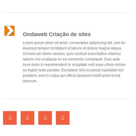
Ondaweb Criação de sites
Lorem ipsum dolor sit amet, consectetur adipiscing elit, sed do
eiusmod tempor incididunt ut labore et dolore magna aliqua.
Ut enim ad minim veniam, quis nostrud exercitation ullamco
laboris nisi ut aliquip ex ea commodo consequat. Duis aute
irure dolor in reprehenderit in voluptate velit esse cillum dolore
eu fugiat nulla pariatur. Excepteur sint occaecat cupidatat non
proident, sunt in culpa qui officia deserunt mollit anim id est
laborum.