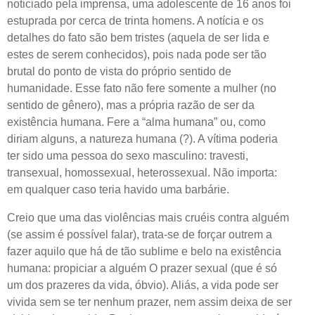
noticiado pela imprensa, uma adolescente de 16 anos foi
estuprada por cerca de trinta homens. A notícia e os
detalhes do fato são bem tristes (aquela de ser lida e
estes de serem conhecidos), pois nada pode ser tão
brutal do ponto de vista do próprio sentido de
humanidade. Esse fato não fere somente a mulher (no
sentido de gênero), mas a própria razão de ser da
existência humana. Fere a “alma humana” ou, como
diriam alguns, a natureza humana (?). A vítima poderia
ter sido uma pessoa do sexo masculino: travesti,
transexual, homossexual, heterossexual. Não importa:
em qualquer caso teria havido uma barbárie.
Creio que uma das violências mais cruéis contra alguém
(se assim é possível falar), trata-se de forçar outrem a
fazer aquilo que há de tão sublime e belo na existência
humana: propiciar a alguém O prazer sexual (que é só
um dos prazeres da vida, óbvio). Aliás, a vida pode ser
vivida sem se ter nenhum prazer, nem assim deixa de ser