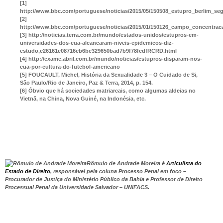
[1]
http://www.bbc.com/portuguese/noticias/2015/05/150508_estupro_berlim_se
[2]
http://www.bbc.com/portuguese/noticias/2015/01/150126_campo_concentrac
[3] http://noticias.terra.com.br/mundo/estados-unidos/estupros-em-
universidades-dos-eua-alcancaram-niveis-epidemicos-diz-
estudo,c26161e08716eb6be329650bad7b9f78fcdfRCRD.html
[4] http://exame.abril.com.br/mundo/noticias/estupros-disparam-nos-
eua-por-cultura-do-futebol-americano
[5] FOUCAULT, Michel, História da Sexualidade 3 – O Cuidado de Si,
São Paulo/Rio de Janeiro, Paz & Terra, 2014, p. 154.
[6] Óbvio que há sociedades matriarcais, como algumas aldeias no
Vietnã, na China, Nova Guiné, na Indonésia, etc.
Rômulo de Andrade Moreira é
Articulista do
Estado de Direito
, responsável pela coluna Processo Penal em foco –
Procurador de Justiça do Ministério Público da Bahia e Professor de Direito
Processual Penal da Universidade Salvador – UNIFACS.