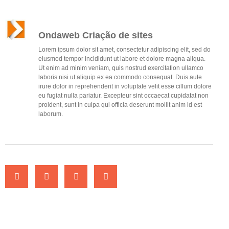
Ondaweb Criação de sites
Lorem ipsum dolor sit amet, consectetur adipiscing elit, sed do
eiusmod tempor incididunt ut labore et dolore magna aliqua.
Ut enim ad minim veniam, quis nostrud exercitation ullamco
laboris nisi ut aliquip ex ea commodo consequat. Duis aute
irure dolor in reprehenderit in voluptate velit esse cillum dolore
eu fugiat nulla pariatur. Excepteur sint occaecat cupidatat non
proident, sunt in culpa qui officia deserunt mollit anim id est
laborum.