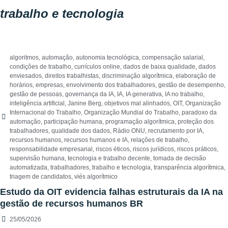
trabalho e tecnologia
algoritmos
,
automação
,
autonomia tecnológica
,
compensação salarial
,
condições de trabalho
,
currículos online
,
dados de baixa qualidade
,
dados
enviesados
,
direitos trabalhistas
,
discriminação algorítmica
,
elaboração de
horários
,
empresas
,
envolvimento dos trabalhadores
,
gestão de desempenho
,
gestão de pessoas
,
governança da IA
,
IA
,
IA generativa
,
IA no trabalho
,
inteligência artificial
,
Janine Berg
,
objetivos mal alinhados
,
OIT
,
Organização
Internacional do Trabalho
,
Organização Mundial do Trabalho
,
paradoxo da
automação
,
participação humana
,
programação algorítmica
,
proteção dos
trabalhadores
,
qualidade dos dados
,
Rádio ONU
,
recrutamento por IA
,
recursos humanos
,
recursos humanos e IA
,
relações de trabalho
,
responsabilidade empresarial
,
riscos éticos
,
riscos jurídicos
,
riscos práticos
,
supervisão humana
,
tecnologia e trabalho decente
,
tomada de decisão
automatizada
,
trabalhadores
,
trabalho e tecnologia
,
transparência algorítmica
,
triagem de candidatos
,
viés algorítmico
Estudo da OIT evidencia falhas estruturais da IA na
gestão de recursos humanos BR
25/05/2026