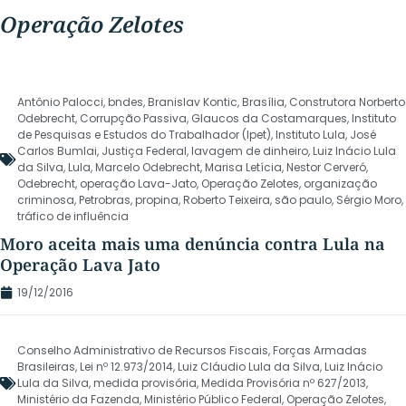
Operação Zelotes
Antônio Palocci
,
bndes
,
Branislav Kontic
,
Brasília
,
Construtora Norberto
Odebrecht
,
Corrupção Passiva
,
Glaucos da Costamarques
,
Instituto
de Pesquisas e Estudos do Trabalhador (Ipet)
,
Instituto Lula
,
José
Carlos Bumlai
,
Justiça Federal
,
lavagem de dinheiro
,
Luiz Inácio Lula
da Silva
,
Lula
,
Marcelo Odebrecht
,
Marisa Letícia
,
Nestor Cerveró
,
Odebrecht
,
operação Lava-Jato
,
Operação Zelotes
,
organização
criminosa
,
Petrobras
,
propina
,
Roberto Teixeira
,
são paulo
,
Sérgio Moro
,
tráfico de influência
Moro aceita mais uma denúncia contra Lula na
Operação Lava Jato
19/12/2016
Conselho Administrativo de Recursos Fiscais
,
Forças Armadas
Brasileiras
,
Lei nº 12.973/2014
,
Luiz Cláudio Lula da Silva
,
Luiz Inácio
Lula da Silva
,
medida provisória
,
Medida Provisória nº 627/2013
,
Ministério da Fazenda
,
Ministério Público Federal
,
Operação Zelotes
,