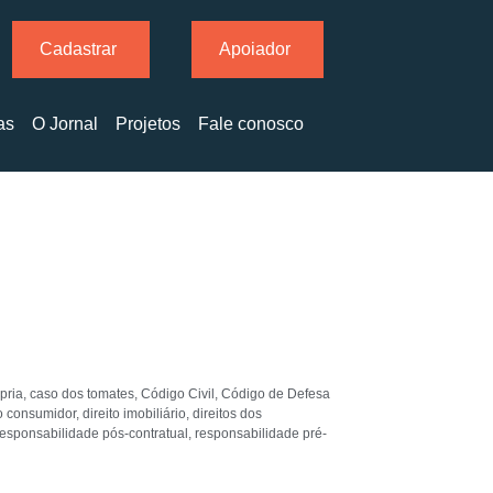
Cadastrar
Apoiador
as
O Jornal
Projetos
Fale conosco
pria
,
caso dos tomates
,
Código Civil
,
Código de Defesa
do consumidor
,
direito imobiliário
,
direitos dos
responsabilidade pós-contratual
,
responsabilidade pré-