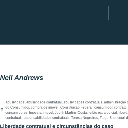
Neil Andrews
abusividade
,
abusividade contratual
,
abusividades contratuais
,
administração
do Consumidor
,
compra de imóvel
,
Constituição Federal
,
consumidor
,
contrato
consumidores
,
Imóveis
,
imovel
,
Judith Martins-Costa
,
leilão extrajudicial
,
liberd
contratual
,
responsabilidades contratuais
,
Teresa Negreiros
,
Tiago Bitencourt 
Liberdade contratual e circunstâncias do caso