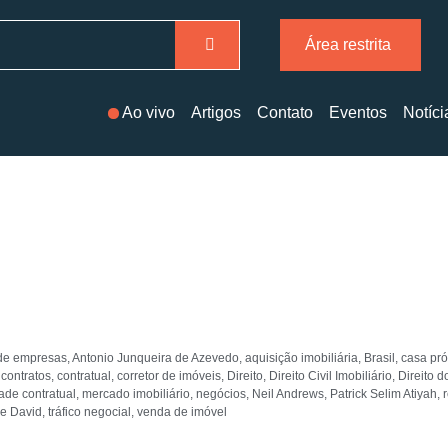
Área restrita
Ao vivo
Artigos
Contato
Eventos
Notíci
 de empresas
,
Antonio Junqueira de Azevedo
,
aquisição imobiliária
,
Brasil
,
casa pró
,
contratos
,
contratual
,
corretor de imóveis
,
Direito
,
Direito Civil Imobiliário
,
Direito 
ade contratual
,
mercado imobiliário
,
negócios
,
Neil Andrews
,
Patrick Selim Atiyah
,
de David
,
tráfico negocial
,
venda de imóvel