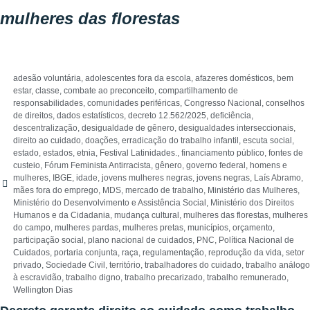
mulheres das florestas
adesão voluntária
,
adolescentes fora da escola
,
afazeres domésticos
,
bem
estar
,
classe
,
combate ao preconceito
,
compartilhamento de
responsabilidades
,
comunidades periféricas
,
Congresso Nacional
,
conselhos
de direitos
,
dados estatísticos
,
decreto 12.562/2025
,
deficiência
,
descentralização
,
desigualdade de gênero
,
desigualdades interseccionais
,
direito ao cuidado
,
doações
,
erradicação do trabalho infantil
,
escuta social
,
estado
,
estados
,
etnia
,
Festival Latinidades.
,
financiamento público
,
fontes de
custeio
,
Fórum Feminista Antirracista
,
gênero
,
governo federal
,
homens e
mulheres
,
IBGE
,
idade
,
jovens mulheres negras
,
jovens negras
,
Laís Abramo
,
mães fora do emprego
,
MDS
,
mercado de trabalho
,
Ministério das Mulheres
,
Ministério do Desenvolvimento e Assistência Social
,
Ministério dos Direitos
Humanos e da Cidadania
,
mudança cultural
,
mulheres das florestas
,
mulheres
do campo
,
mulheres pardas
,
mulheres pretas
,
municípios
,
orçamento
,
participação social
,
plano nacional de cuidados
,
PNC
,
Política Nacional de
Cuidados
,
portaria conjunta
,
raça
,
regulamentação
,
reprodução da vida
,
setor
privado
,
Sociedade Civil
,
território
,
trabalhadores do cuidado
,
trabalho análogo
à escravidão
,
trabalho digno
,
trabalho precarizado
,
trabalho remunerado
,
Wellington Dias