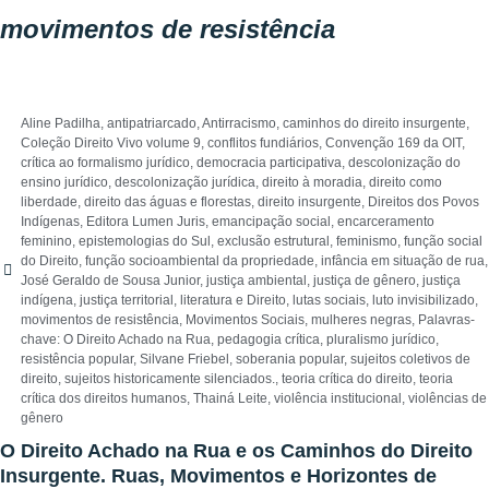
movimentos de resistência
Aline Padilha
,
antipatriarcado
,
Antirracismo
,
caminhos do direito insurgente
,
Coleção Direito Vivo volume 9
,
conflitos fundiários
,
Convenção 169 da OIT
,
crítica ao formalismo jurídico
,
democracia participativa
,
descolonização do
ensino jurídico
,
descolonização jurídica
,
direito à moradia
,
direito como
liberdade
,
direito das águas e florestas
,
direito insurgente
,
Direitos dos Povos
Indígenas
,
Editora Lumen Juris
,
emancipação social
,
encarceramento
feminino
,
epistemologias do Sul
,
exclusão estrutural
,
feminismo
,
função social
do Direito
,
função socioambiental da propriedade
,
infância em situação de rua
,
José Geraldo de Sousa Junior
,
justiça ambiental
,
justiça de gênero
,
justiça
indígena
,
justiça territorial
,
literatura e Direito
,
lutas sociais
,
luto invisibilizado
,
movimentos de resistência
,
Movimentos Sociais
,
mulheres negras
,
Palavras-
chave: O Direito Achado na Rua
,
pedagogia crítica
,
pluralismo jurídico
,
resistência popular
,
Silvane Friebel
,
soberania popular
,
sujeitos coletivos de
direito
,
sujeitos historicamente silenciados.
,
teoria crítica do direito
,
teoria
crítica dos direitos humanos
,
Thainá Leite
,
violência institucional
,
violências de
gênero
O Direito Achado na Rua e os Caminhos do Direito
Insurgente. Ruas, Movimentos e Horizontes de