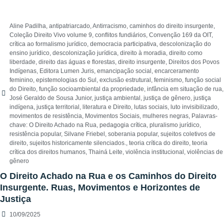
Aline Padilha
,
antipatriarcado
,
Antirracismo
,
caminhos do direito insurgente
,
Coleção Direito Vivo volume 9
,
conflitos fundiários
,
Convenção 169 da OIT
,
crítica ao formalismo jurídico
,
democracia participativa
,
descolonização do
ensino jurídico
,
descolonização jurídica
,
direito à moradia
,
direito como
liberdade
,
direito das águas e florestas
,
direito insurgente
,
Direitos dos Povos
Indígenas
,
Editora Lumen Juris
,
emancipação social
,
encarceramento
feminino
,
epistemologias do Sul
,
exclusão estrutural
,
feminismo
,
função social
do Direito
,
função socioambiental da propriedade
,
infância em situação de rua
,
José Geraldo de Sousa Junior
,
justiça ambiental
,
justiça de gênero
,
justiça
indígena
,
justiça territorial
,
literatura e Direito
,
lutas sociais
,
luto invisibilizado
,
movimentos de resistência
,
Movimentos Sociais
,
mulheres negras
,
Palavras-
chave: O Direito Achado na Rua
,
pedagogia crítica
,
pluralismo jurídico
,
resistência popular
,
Silvane Friebel
,
soberania popular
,
sujeitos coletivos de
direito
,
sujeitos historicamente silenciados.
,
teoria crítica do direito
,
teoria
crítica dos direitos humanos
,
Thainá Leite
,
violência institucional
,
violências de
gênero
O Direito Achado na Rua e os Caminhos do Direito
Insurgente. Ruas, Movimentos e Horizontes de
Justiça
10/09/2025