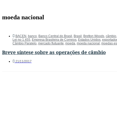
moeda nacional
BACEN
,
banco
,
Banco Central do Brasil
,
Brasil
,
Bretton Woods
,
câmbio
Lei no 1.455
,
Empresa Brasileira de Correios
,
Estados Unidos
,
exportado
Câmbio Paralelo
,
mercado flutuante
,
moeda
,
moeda nacional
,
moedas es
Breve síntese sobre as operações de câmbio
21/11/2017