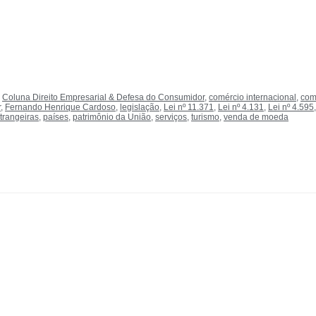
,
Coluna Direito Empresarial & Defesa do Consumidor
,
comércio internacional
,
com
r
,
Fernando Henrique Cardoso
,
legislação
,
Lei nº 11.371
,
Lei nº 4.131
,
Lei nº 4.595
trangeiras
,
países
,
patrimônio da União
,
serviços
,
turismo
,
venda de moeda