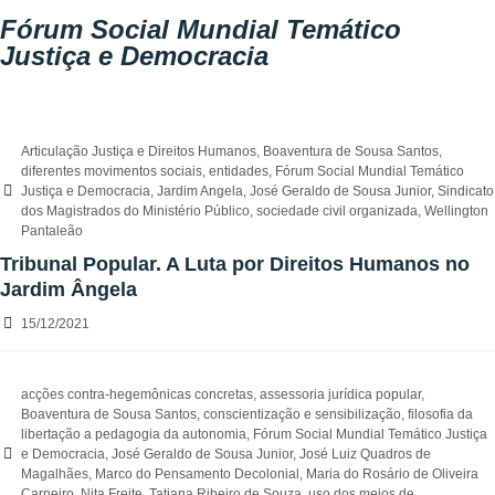
Fórum Social Mundial Temático
Justiça e Democracia
Articulação Justiça e Direitos Humanos
,
Boaventura de Sousa Santos
,
diferentes movimentos sociais
,
entidades
,
Fórum Social Mundial Temático
Justiça e Democracia
,
Jardim Angela
,
José Geraldo de Sousa Junior
,
Sindicato
dos Magistrados do Ministério Público
,
sociedade civil organizada
,
Wellington
Pantaleão
Tribunal Popular. A Luta por Direitos Humanos no
Jardim Ângela
15/12/2021
acções contra-hegemônicas concretas
,
assessoria jurídica popular
,
Boaventura de Sousa Santos
,
conscientização e sensibilização
,
filosofia da
libertação a pedagogia da autonomia
,
Fórum Social Mundial Temático Justiça
e Democracia
,
José Geraldo de Sousa Junior
,
José Luiz Quadros de
Magalhães
,
Marco do Pensamento Decolonial
,
Maria do Rosário de Oliveira
Carneiro
,
Nita Freite
,
Tatiana Ribeiro de Souza
,
uso dos meios de