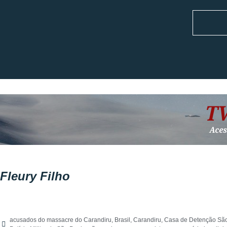
Fleury Filho
acusados do massacre do Carandiru
,
Brasil
,
Carandiru
,
Casa de Detenção Sã