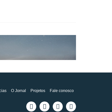
cias
O Jornal
Projetos
Fale conosco