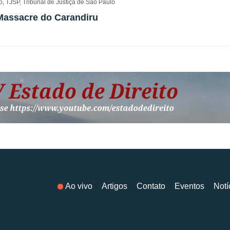
o
,
TJSP
,
Tribunal de Justiça de São Paulo
Massacre do Carandiru
Ao vivo
Artigos
Contato
Eventos
Notí