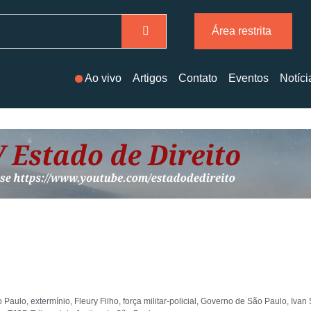
Área restrita
Ao vivo
Artigos
Contato
Eventos
Notíci
o Paulo
,
extermínio
,
Fleury Filho
,
força militar-policial
,
Governo de São Paulo
,
Ivan 