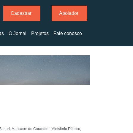
Cadastrar
Apoiador
as
O Jornal
Projetos
Fale conosco
Sartori
,
Massacre do Carandiru
,
Ministério Público
,