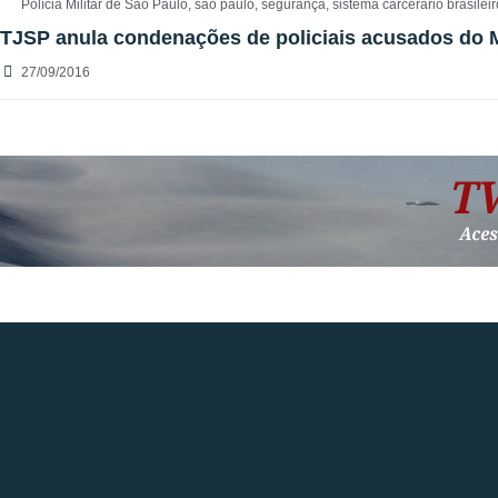
Polícia Militar de São Paulo
,
são paulo
,
segurança
,
sistema carcerário brasileir
TJSP anula condenações de policiais acusados do 
27/09/2016