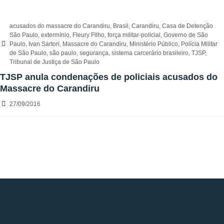
acusados do massacre do Carandiru
,
Brasil
,
Carandiru
,
Casa de Detenção
São Paulo
,
extermínio
,
Fleury Filho
,
força militar-policial
,
Governo de São
Paulo
,
Ivan Sartori
,
Massacre do Carandiru
,
Ministério Público
,
Polícia Militar
de São Paulo
,
são paulo
,
segurança
,
sistema carcerário brasileiro
,
TJSP
,
Tribunal de Justiça de São Paulo
TJSP anula condenações de policiais acusados do
Massacre do Carandiru
27/09/2016