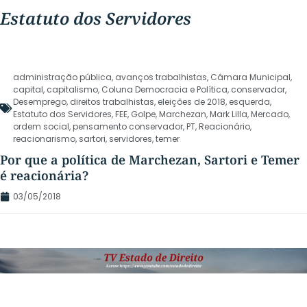
Estatuto dos Servidores
administração pública
,
avanços trabalhistas
,
Câmara Municipal
,
capital
,
capitalismo
,
Coluna Democracia e Política
,
conservador
,
Desemprego
,
direitos trabalhistas
,
eleições de 2018
,
esquerda
,
Estatuto dos Servidores
,
FEE
,
Golpe
,
Marchezan
,
Mark Lilla
,
Mercado
,
ordem social
,
pensamento conservador
,
PT
,
Reacionário
,
reacionarismo
,
sartori
,
servidores
,
temer
Por que a política de Marchezan, Sartori e Temer
é reacionária?
03/05/2018