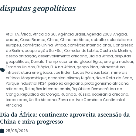
disputas geopolíticas
AfCFTA
,
África
,
África do Sul
,
Agência Brasil
,
Agenda 2063
,
Angola
,
cacau
,
Casa Branca
,
China
,
China na África
,
cobalto
,
colonialismo
europeu
,
comércio China-África
,
comércio internacional
,
Congresso
de Berlim
,
cooperação Sul-Sul
,
Corredor de Lobito
,
Costa do Marfim
,
descolonização
,
desenvolvimento africano
,
Dia da África
,
disputas
geopolíticas
,
Donald Trump
,
economia global
,
Egito
,
energia nuclear
,
Estados Unidos
,
Etiópia
,
EUA na África
,
geopolítica
,
infraestrutura
,
infraestrutura energética
,
Joe Biden
,
Lucas Pordeus León
,
minerais
críticos
,
Moçambique
,
neocolonialismo
,
Nigéria
,
Nova Rota da Seda
,
Parque Industrial PK24
,
petróleo angolano
,
protagonismo africano
,
refinarias
,
Relações Internacionais
,
República Democrática do
Congo
,
República do Congo
,
Ruanda
,
Rússia
,
soberania africana
,
terras raras
,
União Africana
,
Zona de Livre Comércio Continental
Africana
Dia da África: continente aproveita ascensão da
China e mira progresso
25/05/2026