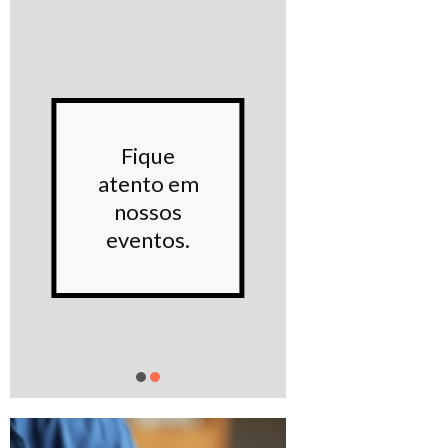
Conhe
Fique
noss
atento em
Proje
nossos
sociai
eventos.
Saiba m