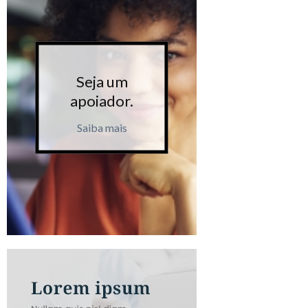
Seja um
Seja 
apoiador.
apoiad
Saiba mais
Saiba m