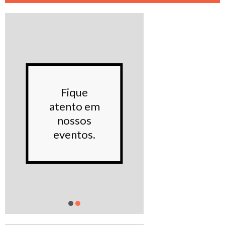
Conhe
Fique
noss
atento em
Proje
nossos
sociai
eventos.
Saiba m