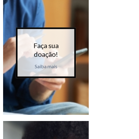
Faça sua
Faça 
doação!
doaçã
Saiba mais
Saiba m