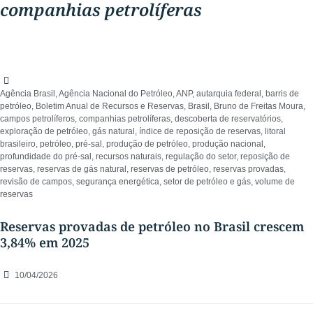
companhias petrolíferas
Agência Brasil
,
Agência Nacional do Petróleo
,
ANP
,
autarquia federal
,
barris de
petróleo
,
Boletim Anual de Recursos e Reservas
,
Brasil
,
Bruno de Freitas Moura
,
campos petrolíferos
,
companhias petrolíferas
,
descoberta de reservatórios
,
exploração de petróleo
,
gás natural
,
índice de reposição de reservas
,
litoral
brasileiro
,
petróleo
,
pré-sal
,
produção de petróleo
,
produção nacional
,
profundidade do pré-sal
,
recursos naturais
,
regulação do setor
,
reposição de
reservas
,
reservas de gás natural
,
reservas de petróleo
,
reservas provadas
,
revisão de campos
,
segurança energética
,
setor de petróleo e gás
,
volume de
reservas
Reservas provadas de petróleo no Brasil crescem
3,84% em 2025
10/04/2026