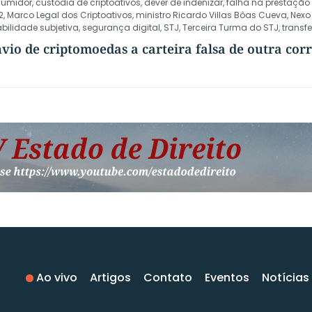
sumidor
,
custódia de criptoativos
,
dever de indenizar
,
falha na prestação 
2
,
Marco Legal dos Criptoativos
,
ministro Ricardo Villas Bôas Cueva
,
Nexo
bilidade subjetiva
,
segurança digital
,
STJ
,
Terceira Turma do STJ
,
transfe
io de criptomoedas a carteira falsa de outra cor
Ao vivo
Artigos
Contato
Eventos
Notícias