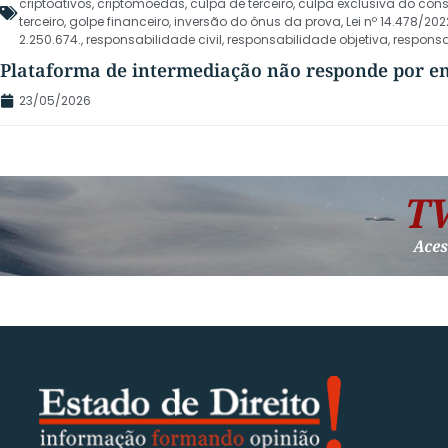
criptoativos
,
criptomoedas
,
culpa de terceiro
,
culpa exclusiva do con
terceiro
,
golpe financeiro
,
inversão do ônus da prova
,
Lei nº 14.478/202
2.250.674.
,
responsabilidade civil
,
responsabilidade objetiva
,
responsa
Plataforma de intermediação não responde por env
23/05/2026