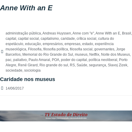
Anne With an E
administração pública
,
Andreas Huyssen
,
Anne com "e"
,
Anne With an E
,
Brasil
,
capital
,
capital social
,
capitalismo
,
caridade
,
crítica social
,
cultura do
espetáculo
,
educação
,
empresários
,
empresas
,
estado
,
experiência
museológica
,
Filosofia
,
filosofia política
,
filosofia social
,
governantes
,
Jorge
Barcellos
,
Memorial do Rio Grande do Sul
,
museus
,
Netflix
,
Noite dos Museus
,
pac
,
paliativo
,
Paulo Amaral
,
POA
,
poder do capital
,
política neoliberal
,
Porto
Alegre
,
René Girard
,
Rio grande do sul
,
RS
,
Saúde
,
segurança
,
Slavoj Zizek
,
sociedade
,
sociologia
Caridade nos museus
14/06/2017