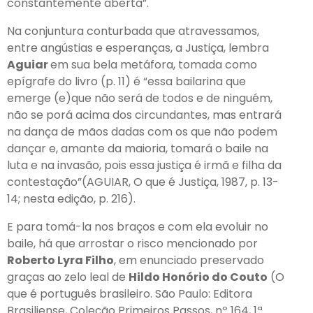
constantemente aberta”.
Na conjuntura conturbada que atravessamos,
entre angústias e esperanças, a Justiça, lembra
Aguiar
em sua bela metáfora, tomada como
epígrafe do livro (p. 11) é “essa bailarina que
emerge (e)que não será de todos e de ninguém,
não se porá acima dos circundantes, mas entrará
na dança de mãos dadas com os que não podem
dançar e, amante da maioria, tomará o baile na
luta e na invasão, pois essa justiça é irmã e filha da
contestação”(AGUIAR, O que é Justiça, 1987, p. 13-
14; nesta edição, p. 216).
E para tomá-la nos braços e com ela evoluir no
baile, há que arrostar o risco mencionado por
Roberto Lyra Filho
, em enunciado preservado
graças ao zelo leal de
Hildo Honório do Couto
(O
que é português brasileiro. São Paulo: Editora
Brasiliense, Coleção Primeiros Passos, nº 164, 1ª