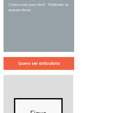
publicada às terças-f
Coluna Lido para Você - Publicado às
quartas-feiras.
Quero ser articulista
Conh