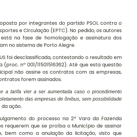
proposta por integrantes do partido PSOL contra o
sportes e Circulação (EPTC). No pedido, os autores
e está na fase de homologação e assinatura dos
am no sistema de Porto Alegre.
foi desclassificada, contestando o resultado em
a (proc. nº 001/11501516362). Até que esta questão
nicipal não assine os contratos com as empresas,
contratos forem assinados.
se a tarifa vier a ser aumentada caso o procedimento
cupletamento das empresas de ônibus, sem possibilidade
 da ação.
o julgamento do processo na 2ª Vara da Fazenda
res requerem que se proíba o Município de assinar
Conheça
 bem como a anulação da licitação, visto que