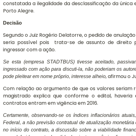
constatada a ilegalidade da desclassificação da únic
nossos
a
Porto Alegre.
Projetos
Decisão
sociais.
Segundo o Juiz Rogério Delatorre, o pedido de anulação
Saiba mais
seria possível pois trata-se de assunto de direito
ingressar com a ação.
Se esta (empresa STADTBUS) tivesse aceitado, passivam
ingressado com ação para discuti-la, não poderiam os autore
, afirmou o Ju
pode pleitear em nome próprio, interesse alheio
Com relação ao argumento de que os valores seriam re
magistrado explica que conforme o edital, haveria 
contratos entram em vigência em 2016.
Certamente, observando-se os índices inflacionários atuai
Federal, a não previsão contratual de atualização monetária de
Conheça
no início do contrato, a discussão sobre a viabilidade finan
nossos