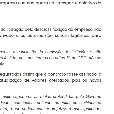
Fique
a empresa que não opera no transporte coletivo de
nossos
tento em
Projetos
nossos
sociais.
eventos.
 da licitação pela desclassificação da empresa não
Saiba mais
 privado e os autores não seriam legítimos para
ente, a conclusão da comissão de licitação, e não
s fazê-lo, pois nos termos do artigo 6º do CPC, não se
iz.
ajustados assim que o contrato fosse assinado, o
atualização de valores ofertados, pois os novos
s, muito superiores às metas pretendidas pelo Governo
stes, com índices definidos no edital, possibilitaria, já
Conheça
Fique
ceira, o que poderia causar prejuízos à municipalidade,
nossos