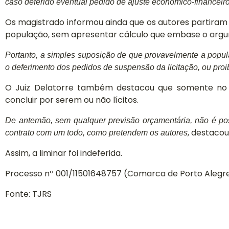
a
caso deferido eventual pedido de ajuste econômico-financeir
Projetos
Os magistrado informou ainda que os autores partiram 
sociais.
população, sem apresentar cálculo que embase o arg
Saiba mais
Portanto, a simples suposição de que provavelmente a popula
o deferimento dos pedidos de suspensão da licitação, ou proi
O Juiz Delatorre também destacou que somente no 
concluir por serem ou não lícitos.
De antemão, sem qualquer previsão orçamentária, não é poss
, destacou
contrato com um todo, como pretendem os autores
Assim, a liminar foi indeferida.
Processo nº 001/11501648757 (Comarca de Porto Alegr
Fonte: TJRS