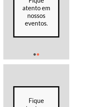
Fique
noss
atento em
Proje
nossos
socia
eventos.
Saiba m
Conh
Fique
noss