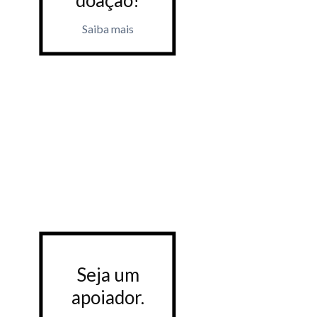
Saiba mais
Saiba m
Seja um
Seja
apoiador.
apoia