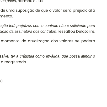
tento em
, afirmou o Juiz.
o do pacto
Projetos
nossos
de uma suposição de que o valor será prejudicial à
sociais.
eventos.
umento.
Saiba mais
ção terá prejuízos com o contrato não é suficiente para
, ressaltou Delatorre.
bição da assinatura dos contratos
momento da atualização dos valores se poderá
ível ter a cláusula como inválida, que possa atingir o
 o magistrado.
e)
Faça sua
Faça sua
doação!
doação!