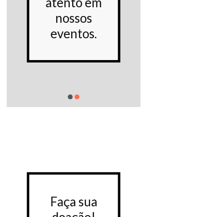
atento em
Proje
nossos
socia
eventos.
Saiba m
Faça sua
Faça 
doação!
doaç