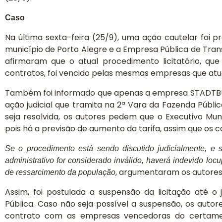
Caso
Na última sexta-feira (25/9), uma ação cautelar foi 
município de Porto Alegre e a Empresa Pública de Tran
afirmaram que o atual procedimento licitatório, qu
contratos, foi vencido pelas mesmas empresas que atu
Também foi informado que apenas a empresa STADTBUS 
ação judicial que tramita na 2ª Vara da Fazenda Públic
seja resolvida, os autores pedem que o Executivo Mu
pois há a previsão de aumento da tarifa, assim que os 
Se o procedimento está sendo discutido judicialmente, e 
administrativo for considerado inválido, haverá indevido lo
, argumentaram os autores
de ressarcimento da população
Assim, foi postulada a suspensão da licitação até 
Pública. Caso não seja possível a suspensão, os auto
Conheça
contrato com as empresas vencedoras do certame,