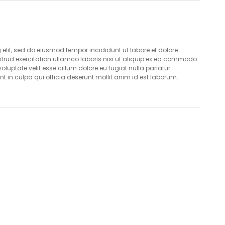
Saiba mais
Saiba mais
elit, sed do eiusmod tempor incididunt ut labore et dolore
rud exercitation ullamco laboris nisi ut aliquip ex ea commodo
voluptate velit esse cillum dolore eu fugiat nulla pariatur.
t in culpa qui officia deserunt mollit anim id est laborum.
Seja um
Seja um
poiador.
apoiador.