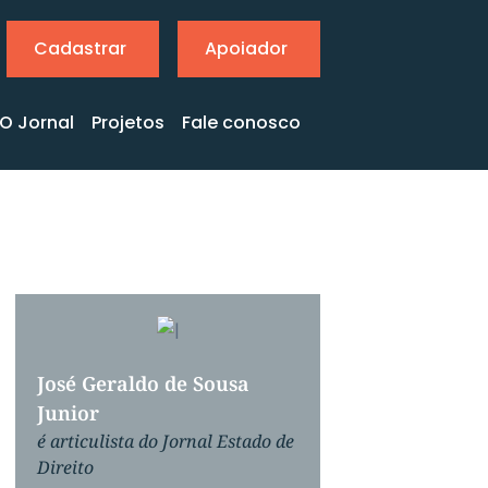
Cadastrar
Apoiador
O Jornal
Projetos
Fale conosco
José Geraldo de Sousa
Renata Malta V
Junior
é articulista do J
Direito
é articulista do Jornal Estado de
Direito
Coluna sobre Direito 