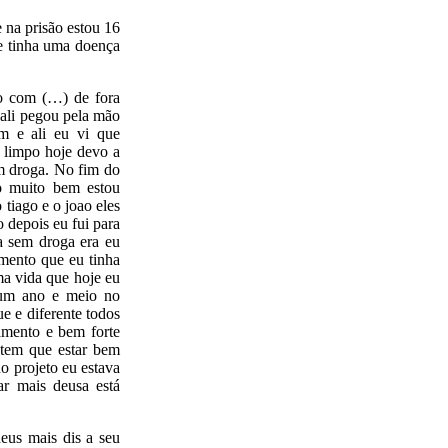
 na prisão estou 16
e tinha uma doença
so com (…) de fora
ali pegou pela mão
m e ali eu vi que
o limpo hoje devo a
m droga. No fim do
o muito bem estou
tiago e o joao eles
 depois eu fui para
a sem droga era eu
amento que eu tinha
ma vida que hoje eu
 um ano e meio no
e e diferente todos
amento e bem forte
tem que estar bem
no projeto eu estava
ar mais deusa está
eus mais dis a seu