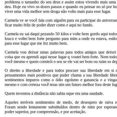
problema o tamanho do seu deus e assim estou vivendo mais uma
deu. Hoje eu vivo os dozes passos e quando eu pensar no só por h
viver uma vida melhor sem droga não volto mais para esse lugar.
Carmela ve se você fala com alguém para eu participar do aniversari
ficar muito feliz de poder dizer como e aqui no fundo.
Carmela eu sai daqui pezando 50 kilos e volte bem gordo aqui todo
louco e voltei bem forte pergunto para mim a onde eu estava, estã
para esse lugar que me fez muito bem.
Carmela vou deixar umas palavras para todos amigos que deixei
coisa que eu aprendi aqui nesse lugar q voutei bem forte. Nem todos
você mesmo e quem constrói o seu se ele vai ser bom ou ruim so 
O direito a liberdade e para todos procure sua liberdade em si 
pensamentos mais positivos que puder chama a sua liberdade liber
sentimentos impuros como o ódio egoísmo e ganancia e a vingan
mesmo e com certeza você teras sim um futuro melhor fora deste lug
Quem inventou a distância não sabia oque era uma saudade.
Aqueles terríveis sentimentos de medo, de desespero de raiva e
Foram sendo lentamente substituídos dentro de mim por espera
poder superior, por compreensão, e por aceitação.