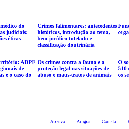
 médico do
Crimes falimentares: antecedentes
Fund
as judiciais:
históricos, introdução ao tema,
orga
ões éticas
bem jurídico tutelado e
classificação doutrinária
rritório: ADPF
Os crimes contra a fauna e a
O so
gionais de
proteção legal nas situações de
510 
as e o caso do
abuso e maus-tratos de animais
os s
Ao vivo
Artigos
Contato