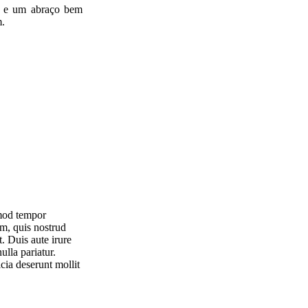
s e um abraço bem
m.
smod tempor
m, quis nostrud
. Duis aute irure
ulla pariatur.
cia deserunt mollit