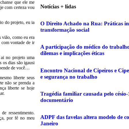
 chanse que ele me
Notícias + lidas
oje com certeza vou
o do projeto, eu ia
O Direito Achado na Rua: Práticas in
transformação social
s vião, como eu era
o com vontade de ir
A participação do médico do trabalho 
dilemas e implicações éticas
 ai no projeto uma
 os dias são igausi
depende de você…
Encontro Nacional de Cipeiros e Cipe
e segurança no trabalho
mesmo liberte seus
te não se prenda a
ça liberte se hoje
ar.
Tragédia familiar causada pelo césio
documentário
 de ressentimento.
ADPF das favelas altera modelo de c
nça, por fé no meu
Janeiro