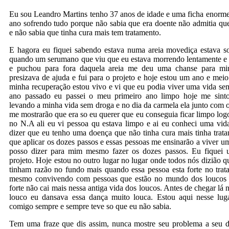
Eu sou Leandro Martins tenho 37 anos de idade e uma ficha enorme
ano sofrendo tudo porque não sabia que era doente não admitia qu
e não sabia que tinha cura mais tem tratamento.
E hagora eu fiquei sabendo estava numa areia movediça estava 
quando um serumano que viu que eu estava morrendo lentamente e 
e puchou para fora daquela areia me deu uma chanse para mi
presizava de ajuda e fui para o projeto e hoje estou um ano e mei
minha recuperação estou vivo e vi que eu podia viver uma vida se
ano passado eu passei o meu primeiro ano limpo hoje me sint
levando a minha vida sem droga e no dia da carmela ela junto com o 
me mostrarão que era so eu querer que eu conseguia ficar limpo logo
no N.A ali eu vi pessoa qu estava limpo e ai eu conheci uma vid
dizer que eu tenho uma doença que não tinha cura mais tinha trat
que aplicar os dozes passos e essas pessoas me ensinarão a viver u
posso dizer para mim mesmo fazer os dozes passos. Eu fiquei
projeto. Hoje estou no outro lugar no lugar onde todos nós dizião qu
tinham razão no fundo mais quando essa pessoa esta forte no trat
mesmo convivendo com pessoas que estão no mundo dos loucos 
forte não cai mais nessa antiga vida dos loucos. Antes de chegar lá 
louco eu dansava essa dança muito louca. Estou aqui nesse lug
comigo sempre e sempre teve so que eu não sabia.
Tem uma fraze que dis assim, nunca mostre seu problema a seu d