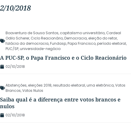
2/10/2018
Boaventura de Sousa Santos
,
capitalismo universitário
,
Cardeal
Odilo Scherer
,
Ciclo Reacionário
,
Democracia
,
eleição do reitor
,
falácia da democracia
,
Fundasp
,
Papa Francisco
,
período eleitoral
,
PUC/SP
,
universidade-negócio
A PUC-SP, o Papa Francisco e o Ciclo Reacionário
02/10/2018
Abstenções
,
eleições 2018
,
resultado eleitoral
,
urna eletrônica
,
Votos
Brancos
,
Votos Nulos
Saiba qual é a diferença entre votos brancos e
nulos
02/10/2018