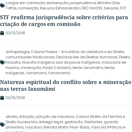
cargos em comissão
,
exoneração
,
jurisprudência
,
Ministro Dias
Toffoli
,
nomeação
,
Recurso Extraordinário (RE) 1041210
,
Servidor
,
STF
STF reafirma jurisprudência sobre critérios para
criação de cargos em comissão
02/10/2018
antropologia
,
Coluna Poiesis – Encontros da Literatura e do Direito
,
comunidades tradicionais
,
Declarações de Direitos Humanos
,
Direito
,
Filosofia
,
filosofia indígena
,
luta de povos indígenas
,
massacre de
Haximu
,
mineração
,
Paola Cantarini
,
terras Ianomâmi
,
terras
indígenas
,
Yanomami
,
Yanomamö
Natureza espiritual do conflito sobre a mineração
nas terras Ianomâmi
02/10/2018
aborto
,
Adoção
,
adoção de nascituro
,
Coluna Direito da Família e
Direito Sucessório
,
entrega legal
,
gestação
,
Gestantes
,
guarda
provisória
,
nascituro
,
Renata Malta Vilas-Bôas
,
Vara da Infância e