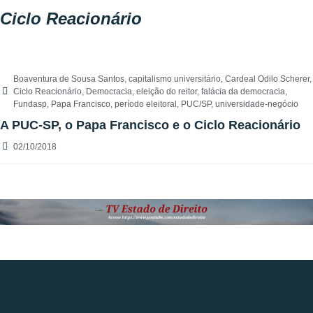
Ciclo Reacionário
Boaventura de Sousa Santos
,
capitalismo universitário
,
Cardeal Odilo Scherer
,
Ciclo Reacionário
,
Democracia
,
eleição do reitor
,
falácia da democracia
,
Fundasp
,
Papa Francisco
,
período eleitoral
,
PUC/SP
,
universidade-negócio
A PUC-SP, o Papa Francisco e o Ciclo Reacionário
02/10/2018