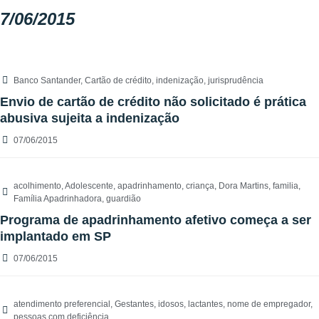
7/06/2015
Banco Santander
,
Cartão de crédito
,
indenização
,
jurisprudência
Envio de cartão de crédito não solicitado é prática
abusiva sujeita a indenização
07/06/2015
acolhimento
,
Adolescente
,
apadrinhamento
,
criança
,
Dora Martins
,
familia
,
Família Apadrinhadora
,
guardião
Programa de apadrinhamento afetivo começa a ser
implantado em SP
07/06/2015
atendimento preferencial
,
Gestantes
,
idosos
,
lactantes
,
nome de empregador
,
pessoas com deficiência