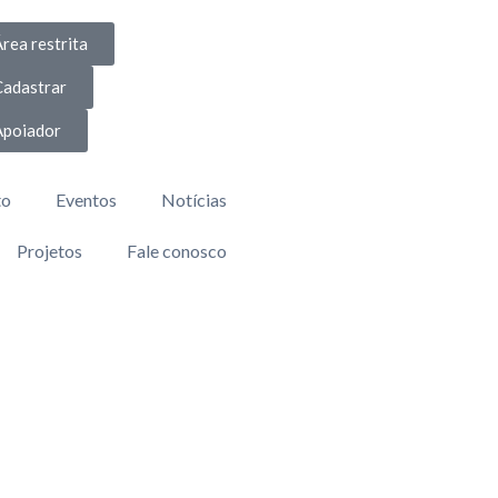
rea restrita
Cadastrar
Apoiador
to
Eventos
Notícias
Projetos
Fale conosco