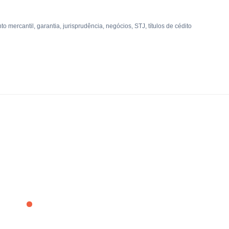
to mercantil
,
garantia
,
jurisprudência
,
negócios
,
STJ
,
títulos de cédito
Ao vivo
Artigos
Contato
Eventos
Notícias
O 