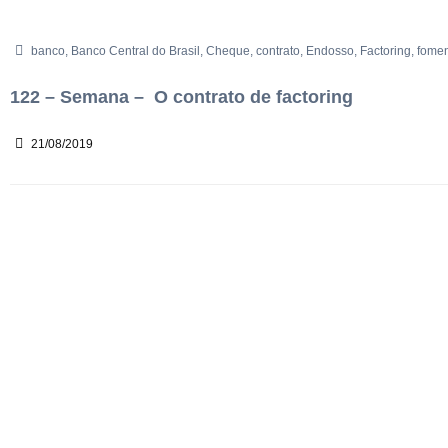
banco
,
Banco Central do Brasil
,
Cheque
,
contrato
,
Endosso
,
Factoring
,
fomen
122 – Semana – O contrato de factoring
21/08/2019