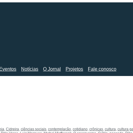
Eventos
Notícias
O Jornal
Projetos
Fale conosco
nia
,
Cidreira
,
ciências sociais
,
contemplação
,
cotidiano
,
crônicas
,
cultura
,
cultura g