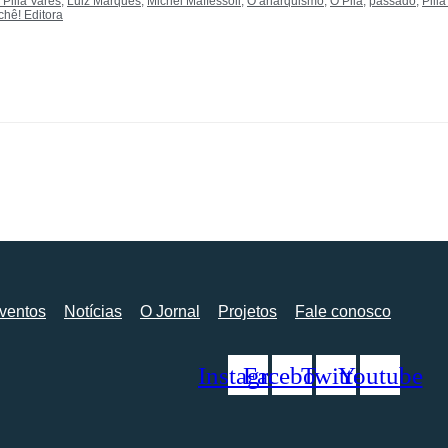
 Pilla Vares
,
Luiz Marques
,
Michel Maffessoli
,
O anarquismo
,
O Pila
,
passado
,
Pill
chê! Editora
ventos
Notícias
O Jornal
Projetos
Fale conosco
Instagram
Facebook
Twitter
Youtube