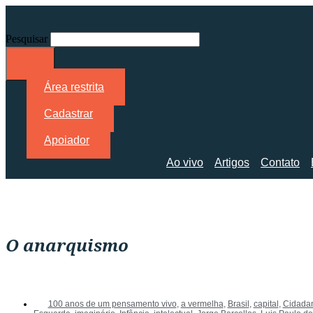
Pesquisar
Área restrita
Cadastrar
Apoiador
Ao vivo
Artigos
Contato
O anarquismo
100 anos de um pensamento vivo
,
a vermelha
,
Brasil
,
capital
,
Cidada