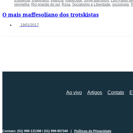
Esquerda
,
imaginário
,
Infância
,
intelectual
,
Jorge Barcellos
,
Luis Paulo de
vermelha
,
Rio grande do sul
,
Rosa
,
Socialismo e Liberdade
,
sociologia
,
T
O mais maffesoliano dos trotskistas
19/01/2017
Ao vivo
Artigos
Contato
E
Contato: (51) 999-131398 / (51) 999-857340 |
Políticas de Privacidade