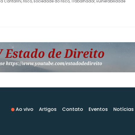
la Cantarini
,
risco
,
sociedade do risco
,
Trabalhador
,
vulnerabilidade
Ao vivo
Artigos
Contato
Eventos
Notícias