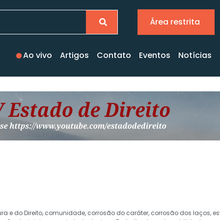
Área restrita
Ao vivo
Artigos
Contato
Eventos
Notícias
ra e do Direito
,
comunidade
,
corrosão do caráter
,
corrosão dos laços
,
es