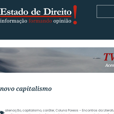
novo capitalismo
alienação
,
capitalismo
,
caráter
,
Coluna Poiesis – Encontros da Literatu