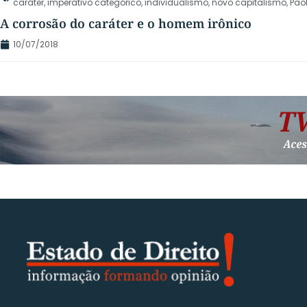
caráter
,
imperativo categórico
,
individualismo
,
novo capitalismo
,
Pao
A corrosão do caráter e o homem irônico
10/07/2018