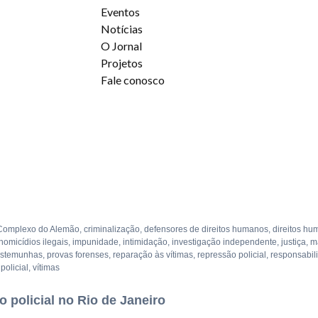
Eventos
Notícias
O Jornal
Projetos
Fale conosco
Complexo do Alemão
,
criminalização
,
defensores de direitos humanos
,
direitos h
homicídios ilegais
,
impunidade
,
intimidação
,
investigação independente
,
justiça
,
m
testemunhas
,
provas forenses
,
reparação às vítimas
,
repressão policial
,
responsabil
policial
,
vítimas
 policial no Rio de Janeiro