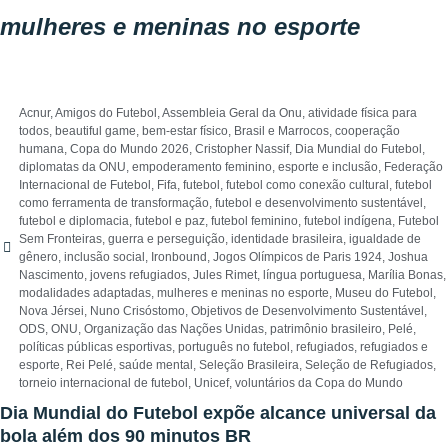
mulheres e meninas no esporte
Acnur
,
Amigos do Futebol
,
Assembleia Geral da Onu
,
atividade física para
todos
,
beautiful game
,
bem-estar físico
,
Brasil e Marrocos
,
cooperação
humana
,
Copa do Mundo 2026
,
Cristopher Nassif
,
Dia Mundial do Futebol
,
diplomatas da ONU
,
empoderamento feminino
,
esporte e inclusão
,
Federação
Internacional de Futebol
,
Fifa
,
futebol
,
futebol como conexão cultural
,
futebol
como ferramenta de transformação
,
futebol e desenvolvimento sustentável
,
futebol e diplomacia
,
futebol e paz
,
futebol feminino
,
futebol indígena
,
Futebol
Sem Fronteiras
,
guerra e perseguição
,
identidade brasileira
,
igualdade de
gênero
,
inclusão social
,
Ironbound
,
Jogos Olímpicos de Paris 1924
,
Joshua
Nascimento
,
jovens refugiados
,
Jules Rimet
,
língua portuguesa
,
Marília Bonas
,
modalidades adaptadas
,
mulheres e meninas no esporte
,
Museu do Futebol
,
Nova Jérsei
,
Nuno Crisóstomo
,
Objetivos de Desenvolvimento Sustentável
,
ODS
,
ONU
,
Organização das Nações Unidas
,
patrimônio brasileiro
,
Pelé
,
políticas públicas esportivas
,
português no futebol
,
refugiados
,
refugiados e
esporte
,
Rei Pelé
,
saúde mental
,
Seleção Brasileira
,
Seleção de Refugiados
,
torneio internacional de futebol
,
Unicef
,
voluntários da Copa do Mundo
Dia Mundial do Futebol expõe alcance universal da
bola além dos 90 minutos BR