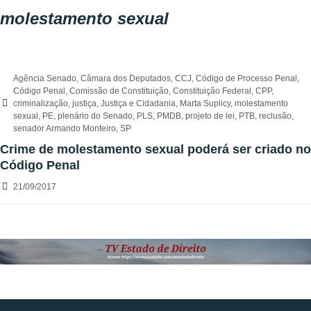
molestamento sexual
Agência Senado
,
Câmara dos Deputados
,
CCJ
,
Código de Processo Penal
,
Código Penal
,
Comissão de Constituição
,
Constituição Federal
,
CPP
,
criminalização
,
justiça
,
Justiça e Cidadania
,
Marta Suplicy
,
molestamento
sexual
,
PE
,
plenário do Senado
,
PLS
,
PMDB
,
projeto de lei
,
PTB
,
reclusão
,
senador Armando Monteiro
,
SP
Crime de molestamento sexual poderá ser criado no
Código Penal
21/09/2017