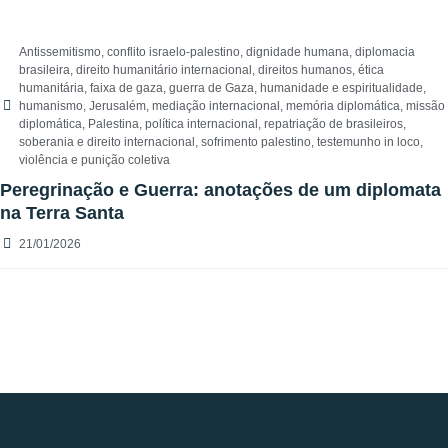
Antissemitismo
,
conflito israelo-palestino
,
dignidade humana
,
diplomacia
brasileira
,
direito humanitário internacional
,
direitos humanos
,
ética
humanitária
,
faixa de gaza
,
guerra de Gaza
,
humanidade e espiritualidade
,
humanismo
,
Jerusalém
,
mediação internacional
,
memória diplomática
,
missão
diplomática
,
Palestina
,
política internacional
,
repatriação de brasileiros
,
soberania e direito internacional
,
sofrimento palestino
,
testemunho in loco
,
violência e punição coletiva
Peregrinação e Guerra: anotações de um diplomata
na Terra Santa
21/01/2026