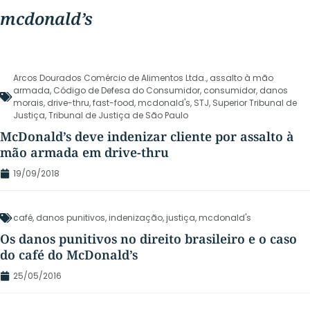
mcdonald’s
Arcos Dourados Comércio de Alimentos Ltda.
,
assalto à mão
armada
,
Código de Defesa do Consumidor
,
consumidor
,
danos
morais
,
drive-thru
,
fast-food
,
mcdonald's
,
STJ
,
Superior Tribunal de
Justiça
,
Tribunal de Justiça de São Paulo
McDonald’s deve indenizar cliente por assalto à
mão armada em drive-thru
19/09/2018
café
,
danos punitivos
,
indenização
,
justiça
,
mcdonald's
Os danos punitivos no direito brasileiro e o caso
do café do McDonald’s
25/05/2016