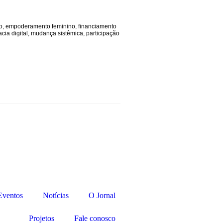
o
,
empoderamento feminino
,
financiamento
racia digital
,
mudança sistêmica
,
participação
Eventos
Notícias
O Jornal
Projetos
Fale conosco