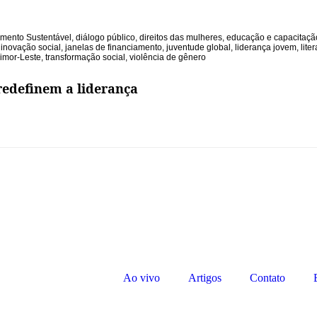
mento Sustentável
,
diálogo público
,
direitos das mulheres
,
educação e capacitaçã
,
inovação social
,
janelas de financiamento
,
juventude global
,
liderança jovem
,
lite
imor-Leste
,
transformação social
,
violência de gênero
redefinem a liderança
Ao vivo
Artigos
Contato