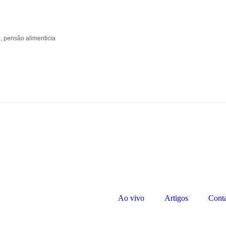
o
,
pensão alimenticia
Ao vivo
Artigos
Cont